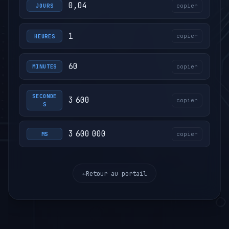
0,04
copier
JOURS
1
copier
HEURES
60
copier
MINUTES
SECONDE
3 600
copier
S
3 600 000
copier
MS
←
Retour au portail