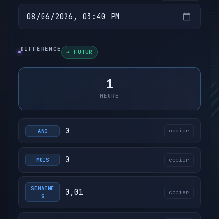
DIFFÉRENCE
→ FUTUR
1
HEURE
0
copier
ANS
0
copier
MOIS
SEMAINE
0,01
copier
S