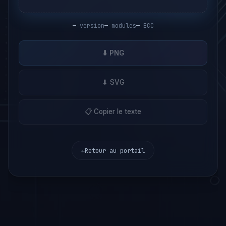
—
version
—
modules
—
ECC
⬇ PNG
⬇ SVG
📋 Copier le texte
←
Retour au portail